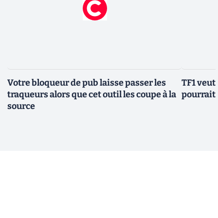
Votre bloqueur de pub laisse passer les
TF1 veut 
traqueurs alors que cet outil les coupe à la
pourrait 
source