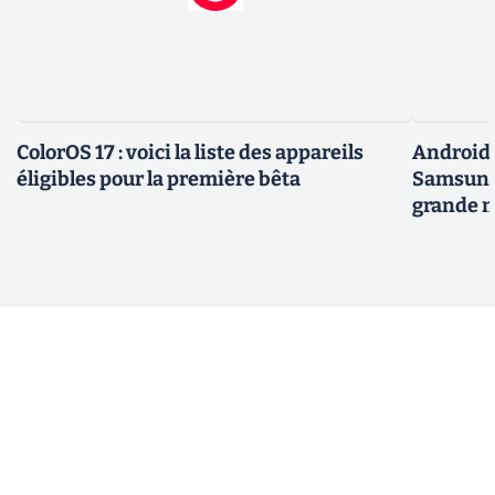
ColorOS 17 : voici la liste des appareils
Android 
éligibles pour la première bêta
Samsung 
grande m