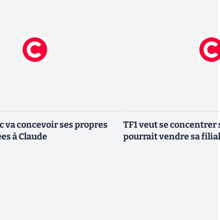
ic va concevoir ses propres
TF1 veut se concentrer 
es à Claude
pourrait vendre sa fili