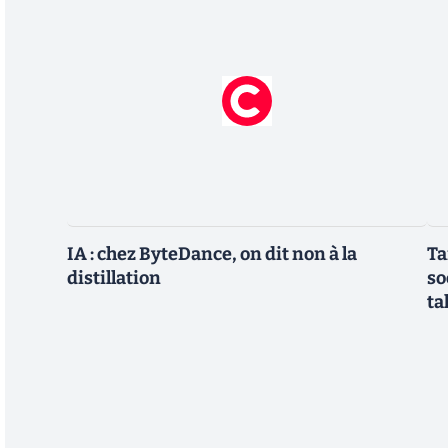
IA : chez ByteDance, on dit non à la
Ta
distillation
so
ta