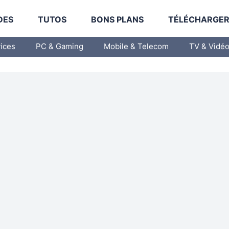
DES
TUTOS
BONS PLANS
TÉLÉCHARGE
vices
PC & Gaming
Mobile & Telecom
TV & Vidé