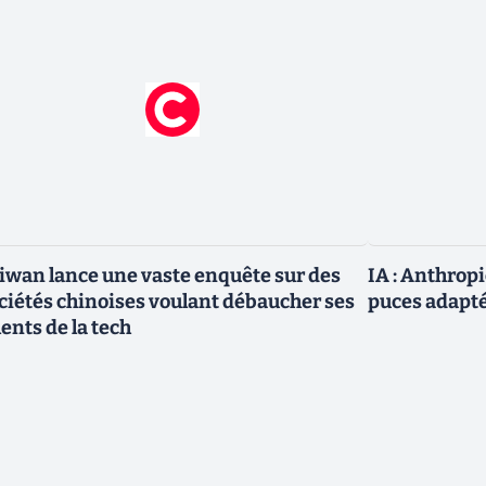
iwan lance une vaste enquête sur des
IA : Anthrop
ciétés chinoises voulant débaucher ses
puces adapté
lents de la tech