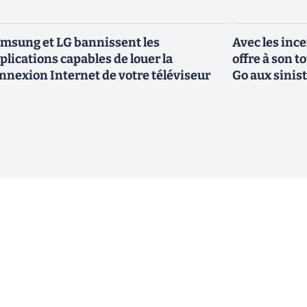
msung et LG bannissent les
Avec les inc
plications capables de louer la
offre à son 
nnexion Internet de votre téléviseur
Go aux sinis