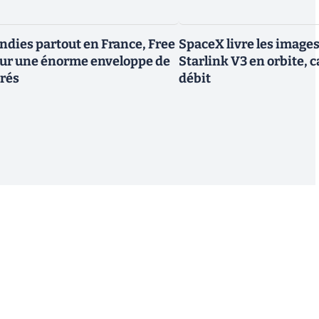
endies partout en France, Free
SpaceX livre les image
tour une énorme enveloppe de
Starlink V3 en orbite, c
trés
débit
S'inscrire