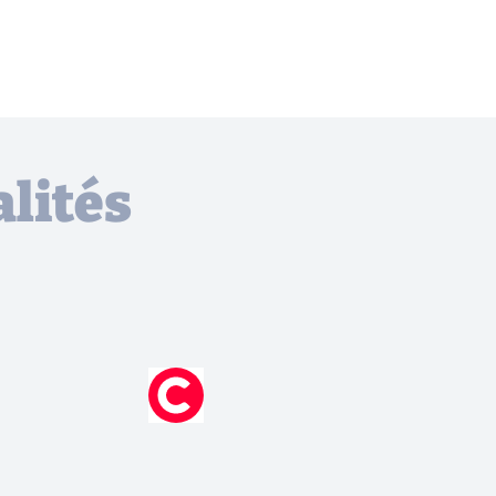
lités