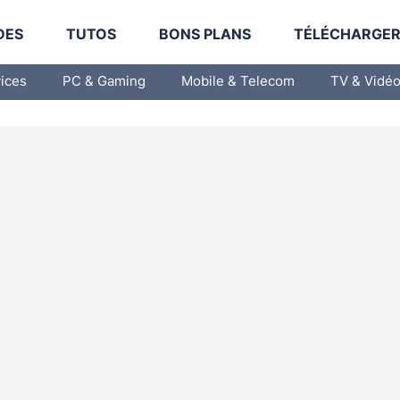
DES
TUTOS
BONS PLANS
TÉLÉCHARGE
vices
PC & Gaming
Mobile & Telecom
TV & Vidé