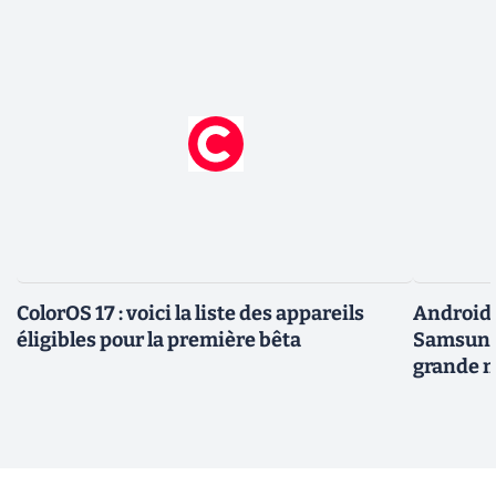
ColorOS 17 : voici la liste des appareils
Android 
éligibles pour la première bêta
Samsung 
grande m