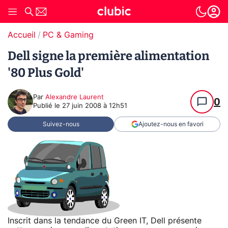
Accueil
PC & Gaming
Dell signe la première alimentation
'80 Plus Gold'
Par
Alexandre Laurent
0
Publié le
27 juin 2008 à 12h51
Suivez-nous
Ajoutez-nous en favori
Inscrit dans la tendance du Green IT, Dell présente