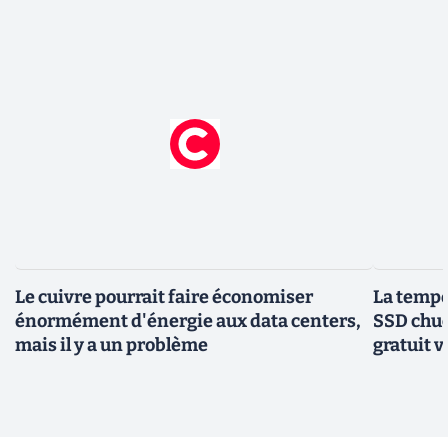
Le cuivre pourrait faire économiser
La tempér
énormément d'énergie aux data centers,
SSD chuc
mais il y a un problème
gratuit v