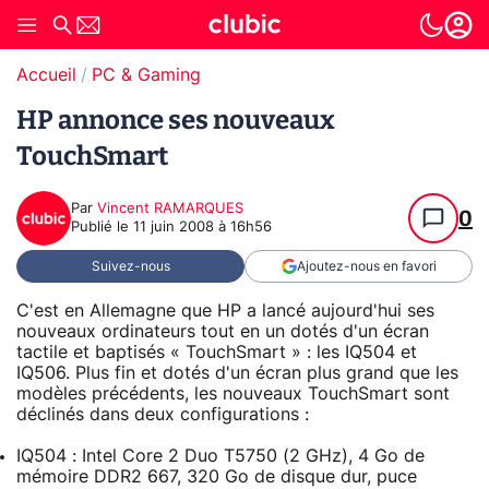
Accueil
PC & Gaming
HP annonce ses nouveaux
TouchSmart
Par
Vincent RAMARQUES
0
Publié le
11 juin 2008 à 16h56
Suivez-nous
Ajoutez-nous en favori
C'est en Allemagne que HP a lancé aujourd'hui ses
nouveaux ordinateurs tout en un dotés d'un écran
tactile et baptisés « TouchSmart » : les IQ504 et
IQ506. Plus fin et dotés d'un écran plus grand que les
modèles précédents, les nouveaux TouchSmart sont
déclinés dans deux configurations :
IQ504 : Intel Core 2 Duo T5750 (2 GHz), 4 Go de
mémoire DDR2 667, 320 Go de disque dur, puce