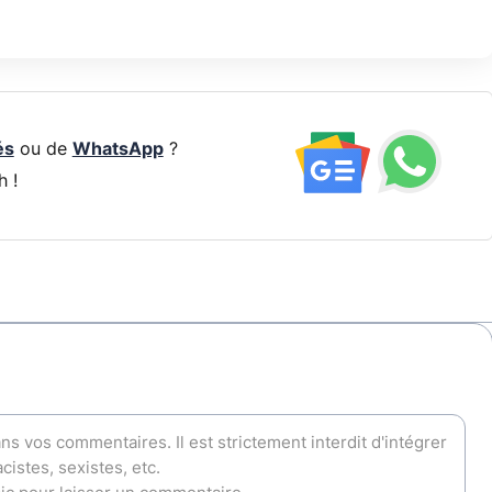
és
ou de
WhatsApp
?
h !