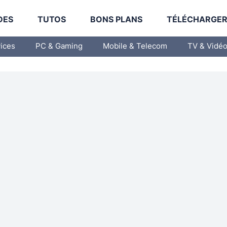
DES
TUTOS
BONS PLANS
TÉLÉCHARGE
vices
PC & Gaming
Mobile & Telecom
TV & Vidé