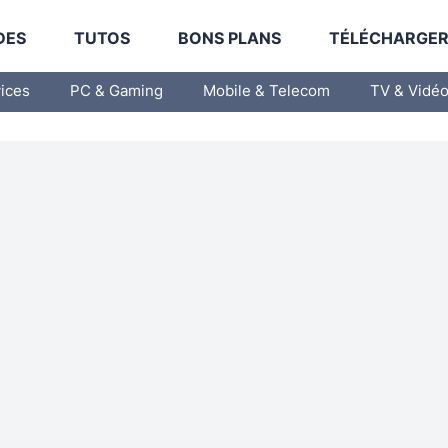
DES
TUTOS
BONS PLANS
TÉLÉCHARGE
vices
PC & Gaming
Mobile & Telecom
TV & Vidé