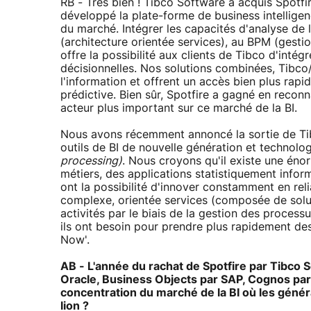
RB - Très bien ! Tibco Software a acquis Spotfi
développé la plate-forme de business intelligenc
du marché. Intégrer les capacités d'analyse de 
(architecture orientée services), au BPM (gestio
offre la possibilité aux clients de Tibco d'inté
décisionnelles. Nos solutions combinées, Tibco
l'information et offrent un accès bien plus rap
prédictive. Bien sûr, Spotfire a gagné en reconn
acteur plus important sur ce marché de la BI.
Nous avons récemment annoncé la sortie de Tibc
outils de BI de nouvelle génération et techno
processing)
. Nous croyons qu'il existe une éno
métiers, des applications statistiquement inform
ont la possibilité d'innover constamment en rel
complexe, orientée services (composée de soluti
activités par le biais de la gestion des process
ils ont besoin pour prendre plus rapidement des
Now'.
AB - L'année du rachat de Spotfire par Tibco S
Oracle, Business Objects par SAP, Cognos par
concentration du marché de la BI où les général
lion ?