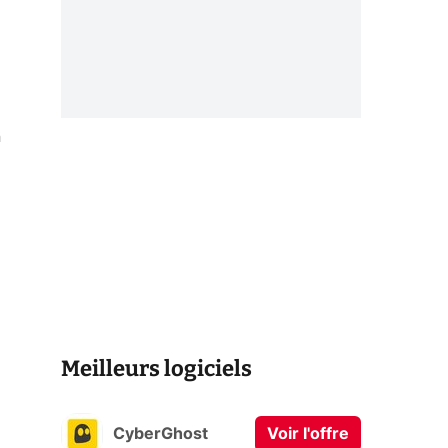
n
Meilleurs logiciels
CyberGhost
Voir l'offre