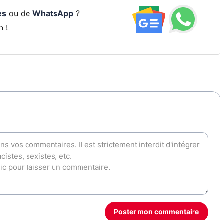
és
ou de
WhatsApp
?
h !
Poster mon commentaire