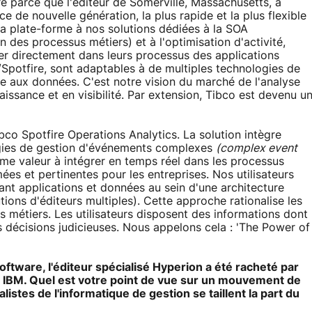
re parce que l'éditeur de Somerville, Massachusetts, a
e de nouvelle génération, la plus rapide et la plus flexible
la plate-forme à nos solutions dédiées à la SOA
n des processus métiers) et à l'optimisation d'activité,
grer directement dans leurs processus des applications
/Spotfire, sont adaptables à de multiples technologies de
ide aux données. C'est notre vision du marché de l'analyse
aissance et en visibilité. Par extension, Tibco est devenu u
o Spotfire Operations Analytics. La solution intègre
logies de gestion d'événements complexes
(complex event
rme valeur à intégrer en temps réel dans les processus
ées et pertinentes pour les entreprises. Nos utilisateurs
iant applications et données au sein d'une architecture
ons d'éditeurs multiples). Cette approche rationalise les
us métiers. Les utilisateurs disposent des informations dont
 décisions judicieuses. Nous appelons cela : 'The Power of
oftware, l'éditeur spécialisé Hyperion a été racheté par
 IBM. Quel est votre point de vue sur un mouvement de
istes de l'informatique de gestion se taillent la part du