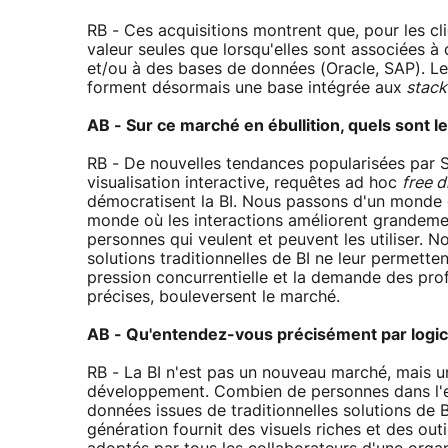
RB - Ces acquisitions montrent que, pour les cli
valeur seules que lorsqu'elles sont associées à
et/ou à des bases de données (Oracle, SAP). Les
forment désormais une base intégrée aux
stack
AB - Sur ce marché en ébullition, quels sont le
RB - De nouvelles tendances popularisées par S
visualisation interactive, requêtes ad hoc
free 
démocratisent la BI. Nous passons d'un monde 
monde où les interactions améliorent grandemen
personnes qui veulent et peuvent les utiliser. 
solutions traditionnelles de BI ne leur permett
pression concurrentielle et la demande des prof
précises, bouleversent le marché.
AB - Qu'entendez-vous précisément par logicie
RB - La BI n'est pas un nouveau marché, mais u
développement. Combien de personnes dans l'ent
données issues de traditionnelles solutions de BI 
génération fournit des visuels riches et des out