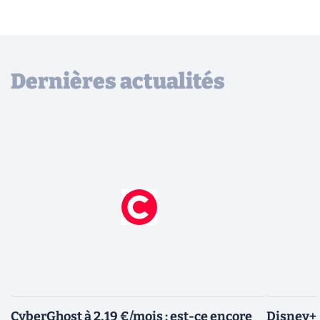
Dernières actualités
CyberGhost à 2,19 €/mois : est-ce encore
Disney+ :