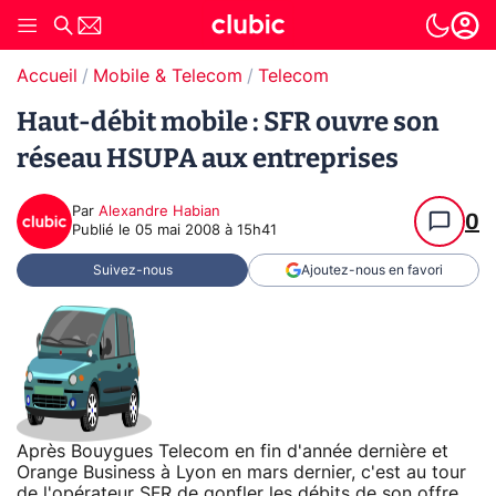
Accueil
Mobile & Telecom
Telecom
Haut-débit mobile : SFR ouvre son
réseau HSUPA aux entreprises
Par
Alexandre Habian
0
Publié le
05 mai 2008 à 15h41
Suivez-nous
Ajoutez-nous en favori
Après Bouygues Telecom en fin d'année dernière et
Orange Business à Lyon en mars dernier, c'est au tour
de l'opérateur SFR de gonfler les débits de son offre