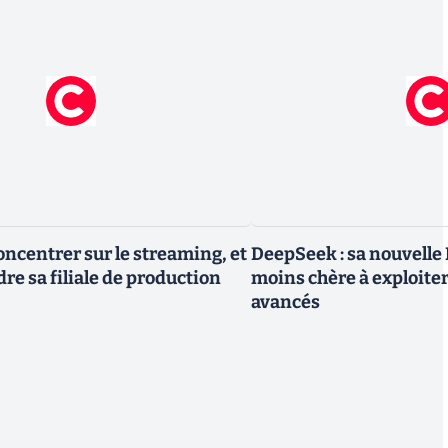
oncentrer sur le streaming, et
DeepSeek : sa nouvelle I
re sa filiale de production
moins chère à exploite
avancés