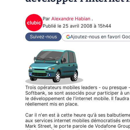
Par
Alexandre Habian
.
Publié le
25 avril 2008 à 15h44
Suivez-nous
Ajoutez-nous en favori
Goo
Trois opérateurs mobiles leaders - ou presque -
Softbank, se sont associés pour participer à 
le développement de l'internet mobile. Il faudr
réellement mis en place.
Car il n'en est à cette heure qu'à ses balbutiem
aux services internet mobiles démocratisés ent
Mark Street, le porte parole de Vodafone Group