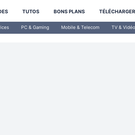
DES
TUTOS
BONS PLANS
TÉLÉCHARGE
vices
PC & Gaming
Mobile & Telecom
TV & Vidé