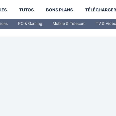
DES
TUTOS
BONS PLANS
TÉLÉCHARGE
vices
PC & Gaming
Mobile & Telecom
TV & Vidé