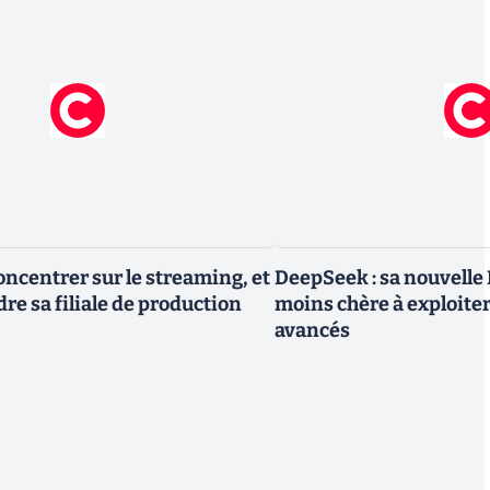
oncentrer sur le streaming, et
DeepSeek : sa nouvelle I
re sa filiale de production
moins chère à exploite
avancés