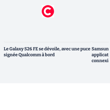
Le Galaxy S26 FE se dévoile, avec une puce
Samsung 
signée Qualcomm à bord
applicati
connexio