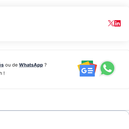
és
ou de
WhatsApp
?
h !