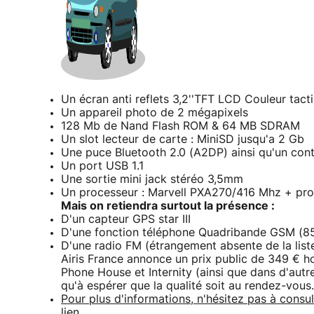
Un écran anti reflets 3,2''TFT LCD Couleur tact
Un appareil photo de 2 mégapixels
128 Mb de Nand Flash ROM & 64 MB SDRAM
Un slot lecteur de carte : MiniSD jusqu'a 2 Gb
Une puce Bluetooth 2.0 (A2DP) ainsi qu'un cont
Un port USB 1.1
Une sortie mini jack stéréo 3,5mm
Un processeur : Marvell PXA270/416 Mhz + pro
Mais on retiendra surtout la présence :
D'un capteur GPS star III
D'une fonction téléphone Quadribande GSM (
D'une radio FM (étrangement absente de la liste 
Airis France annonce un prix public de 349 € ho
Phone House et Internity (ainsi que dans d'autre
qu'à espérer que la qualité soit au rendez-vous.
Pour plus d'informations, n'hésitez pas à consul
lien.