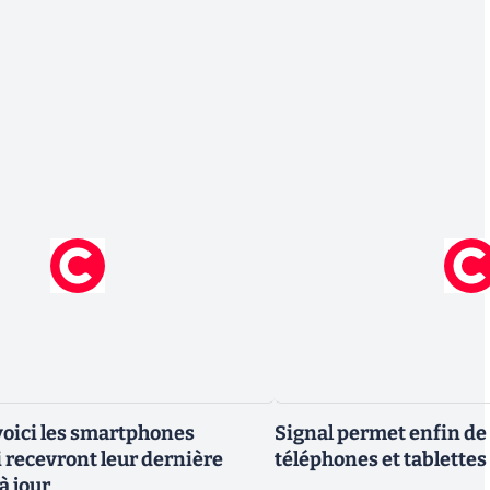
 voici les smartphones
Signal permet enfin de 
recevront leur dernière
téléphones et tablettes
à jour