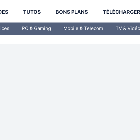
DES
TUTOS
BONS PLANS
TÉLÉCHARGE
vices
PC & Gaming
Mobile & Telecom
TV & Vidé