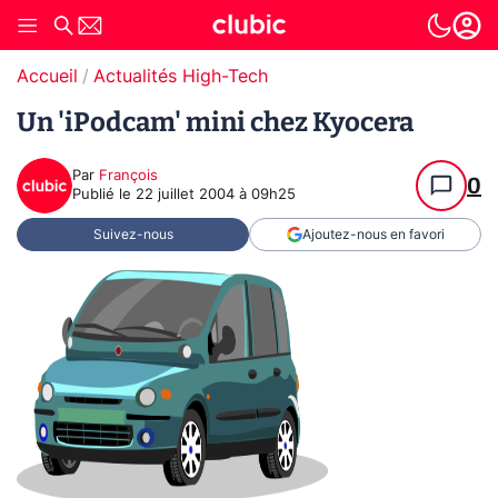
Accueil
Actualités High-Tech
Un 'iPodcam' mini chez Kyocera
Par
François
0
Publié le
22 juillet 2004 à 09h25
Suivez-nous
Ajoutez-nous en favori