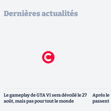
Dernières actualités
Le gameplay de GTA VI sera dévoilé le 27
Après le
août, mais pas pour tout le monde
passent 