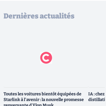
Dernières actualités
Toutes les voitures bientôt équipées de
IA : chez
Starlink à l'avenir : la nouvelle promesse
distillat
renversante d'Elon Musk