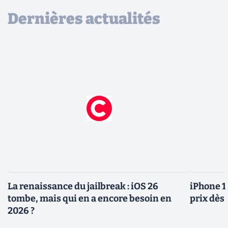
Dernières actualités
La renaissance du jailbreak : iOS 26
iPhone 1
tombe, mais qui en a encore besoin en
prix dès 
2026 ?