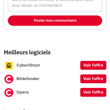
Poster mon commentaire
Meilleurs logiciels
CyberGhost
Voir l'offre
Bitdefender
Voir l'offre
Opera
Voir l'offre