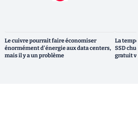
Le cuivre pourrait faire économiser
La tempér
énormément d'énergie aux data centers,
SSD chuc
mais il y a un problème
gratuit v