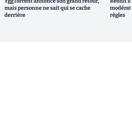
YggTorrent annonce son grand retour,
Reddit l
mais personne ne sait qui se cache
modérate
derrière
règles