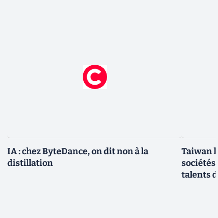
IA : chez ByteDance, on dit non à la
Taiwan l
distillation
sociétés
talents d