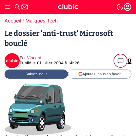
Accueil
Marques Tech
Le dossier 'anti-trust' Microsoft
bouclé
Par
Vincent
0
Publié le
01 juillet 2004 à 14h26
Suivez-nous
Ajoutez-nous en favori