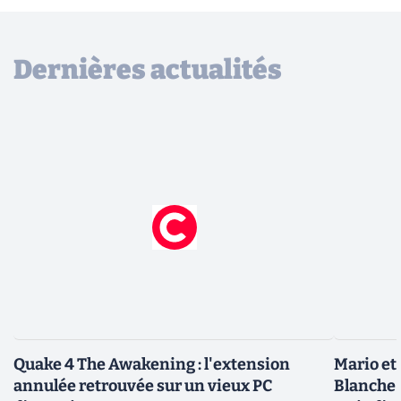
Dernières actualités
Quake 4 The Awakening : l'extension
Mario et
annulée retrouvée sur un vieux PC
Blanche 