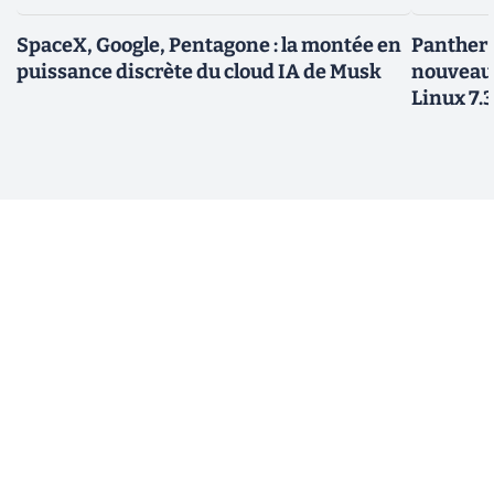
SpaceX, Google, Pentagone : la montée en
Panther L
puissance discrète du cloud IA de Musk
nouveau
Linux 7.