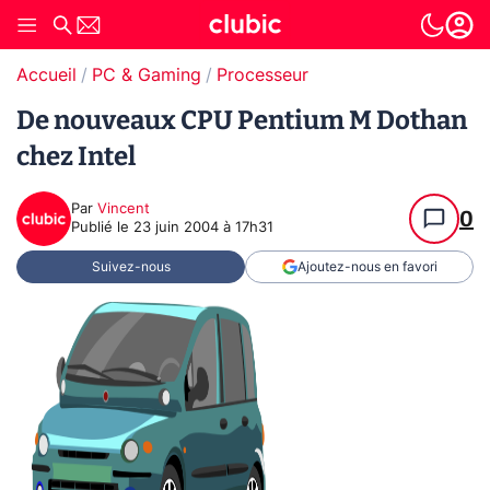
Accueil
PC & Gaming
Processeur
De nouveaux CPU Pentium M Dothan
chez Intel
Par
Vincent
0
Publié le
23 juin 2004 à 17h31
Suivez-nous
Ajoutez-nous en favori