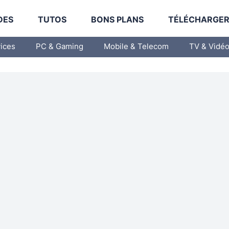
DES
TUTOS
BONS PLANS
TÉLÉCHARGE
vices
PC & Gaming
Mobile & Telecom
TV & Vidé