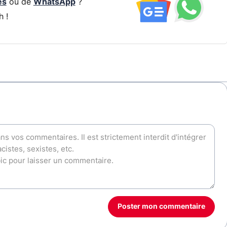
és
ou de
WhatsApp
?
h !
Poster mon commentaire