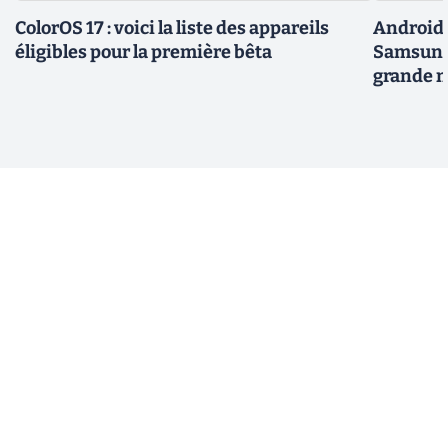
ColorOS 17 : voici la liste des appareils
Android 
éligibles pour la première bêta
Samsung 
grande m