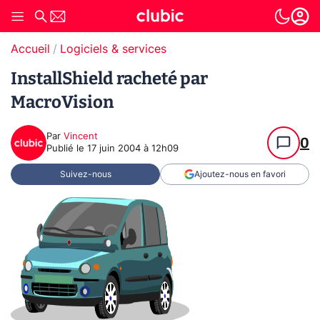
Accueil
Logiciels & services
InstallShield racheté par
MacroVision
Par
Vincent
0
Publié le
17 juin 2004 à 12h09
Suivez-nous
Ajoutez-nous en favori