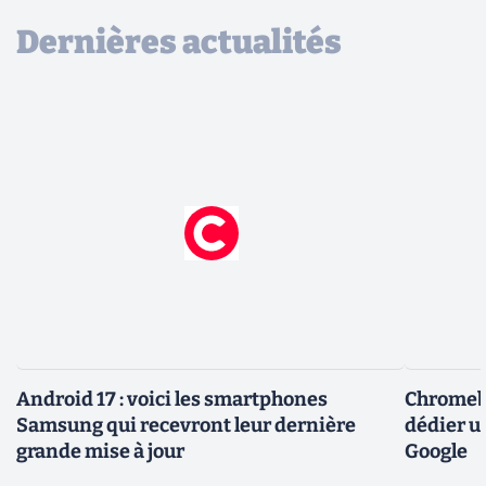
Dernières actualités
Android 17 : voici les smartphones
Chromebo
Samsung qui recevront leur dernière
dédier u
grande mise à jour
Google