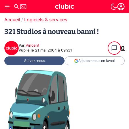
Accueil
Logiciels & services
321 Studios à nouveau banni !
Par
Vincent
0
Publié le
21 mai 2004 à 09h31
Suivez-nous
Ajoutez-nous en favori