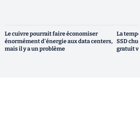
Le cuivre pourrait faire économiser
La tempér
énormément d'énergie aux data centers,
SSD chuc
mais il y a un problème
gratuit v