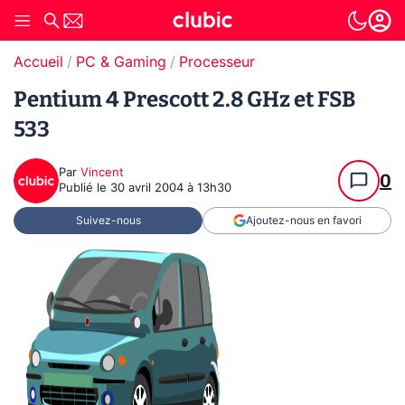
Accueil
PC & Gaming
Processeur
Pentium 4 Prescott 2.8 GHz et FSB
533
Par
Vincent
0
Publié le
30 avril 2004 à 13h30
Suivez-nous
Ajoutez-nous en favori