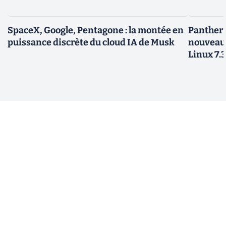
SpaceX, Google, Pentagone : la montée en
Panther L
puissance discrète du cloud IA de Musk
nouveau
Linux 7.