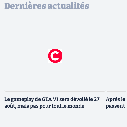
Dernières actualités
Le gameplay de GTA VI sera dévoilé le 27
Après le
août, mais pas pour tout le monde
passent 