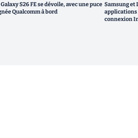
 Galaxy S26 FE se dévoile, avec une puce
Samsung et L
gnée Qualcomm à bord
applications 
connexion In
ewsletter !
En cliquant sur s'inscrire, j’accepte
offres commerciales de Clubic. Co