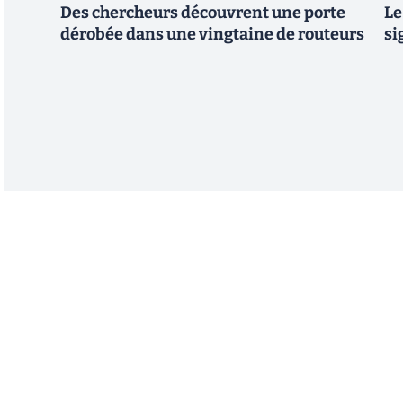
Des chercheurs découvrent une porte
Le
dérobée dans une vingtaine de routeurs
si
Abonnez-vous à notre n