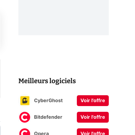
Meilleurs logiciels
CyberGhost
Voir l'offre
Bitdefender
Voir l'offre
Opera
Voir l'offre