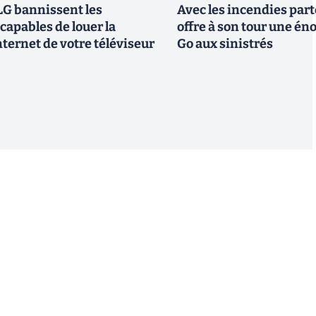
G bannissent les
Avec les incendies part
capables de louer la
offre à son tour une é
ternet de votre téléviseur
Go aux sinistrés
S'inscrire
 de recevoir par email des informations, actualités et
nformément au RGPD, vous pouvez retirer votre