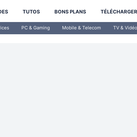
DES
TUTOS
BONS PLANS
TÉLÉCHARGE
vices
PC & Gaming
Mobile & Telecom
TV & Vidé