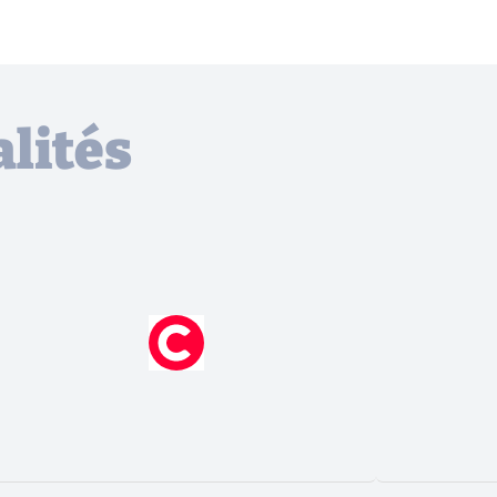
lités