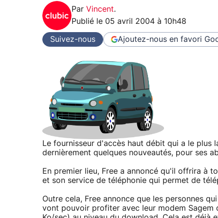
Par
Vincent
.
Publié le
05 avril 2004 à 10h48
Suivez-nous
Ajoutez-nous en favori
Goo
Le fournisseur d'accès haut débit qui a le plu
dernièrement quelques nouveautés, pour ses ab
En premier lieu, Free a annoncé qu'il offrira à
et son service de téléphonie qui permet de tél
Outre cela, Free annonce que les personnes qui
vont pouvoir profiter avec leur modem Sagem d
Ko/sec) au niveau du download. Cela est déjà eff