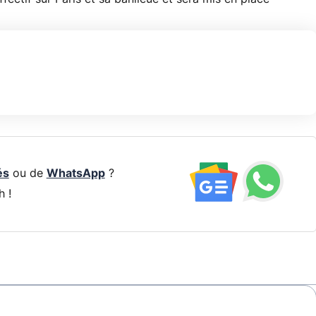
és
ou de
WhatsApp
?
h !