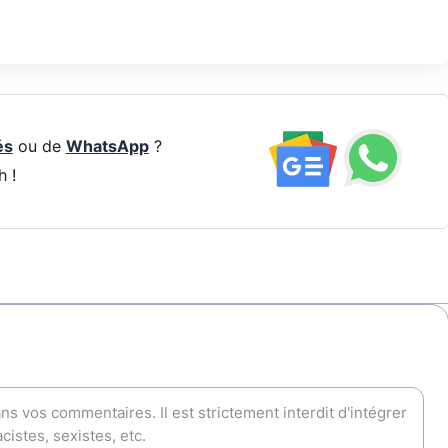
és
ou de
WhatsApp
?
h !