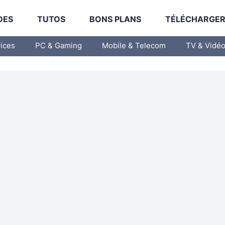
DES
TUTOS
BONS PLANS
TÉLÉCHARGE
vices
PC & Gaming
Mobile & Telecom
TV & Vidé