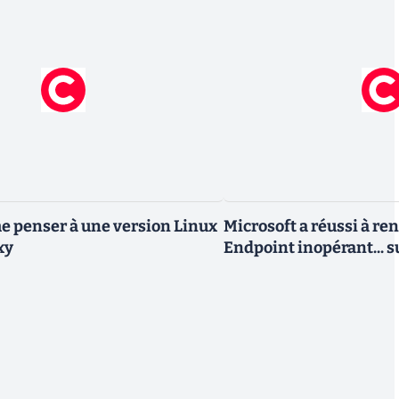
 penser à une version Linux
Microsoft a réussi à re
xy
Endpoint inopérant... s