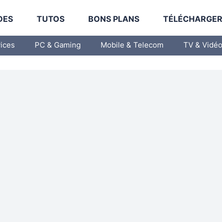
DES
TUTOS
BONS PLANS
TÉLÉCHARGE
vices
PC & Gaming
Mobile & Telecom
TV & Vidé