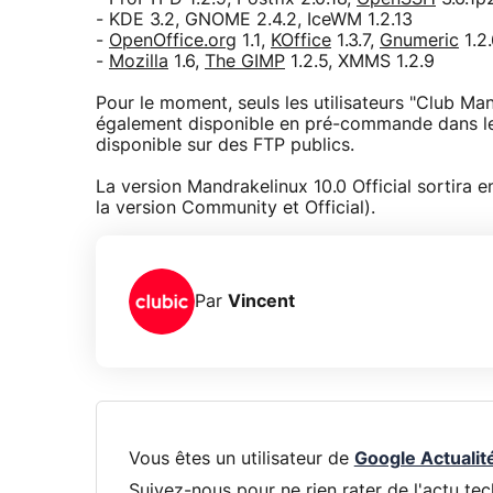
- KDE 3.2, GNOME 2.4.2, IceWM 1.2.13
-
OpenOffice.org
1.1,
KOffice
1.3.7,
Gnumeric
1.2
-
Mozilla
1.6,
The GIMP
1.2.5, XMMS 1.2.9
Pour le moment, seuls les utilisateurs "Club Ma
également disponible en pré-commande dans 
disponible sur des FTP publics.
La version Mandrakelinux 10.0 Official sortira e
la version Community et Official).
Par
Vincent
Vous êtes un utilisateur de
Google Actualit
Suivez-nous pour ne rien rater de l'actu tec