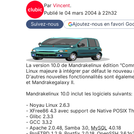
Par
Vincent
.
Publié le
04 mars 2004 à 22h32
Suivez-nous
Ajoutez-nous en favori
Goo
La version 10.0 de Mandrakelinux édition "Commun
Linux majeure à intégrer par défaut le nouveau 
D'autres nouvelles fonctionnalités sont égal
et Mandrakegalaxy II.
Mandrakelinux 10.0 inclut les logiciels suivants:
- Noyau Linux 2.6.3
- XFree86 4.3 avec support de Native POSIX Th
- Glibc 2.3.3
- GCC 3.3.2
- Apache 2.0.48, Samba 3.0,
MySQL
4.0.18
- ProFTPD 1.2.9, Postfix 2.0.18,
OpenSSH
3.6.1p