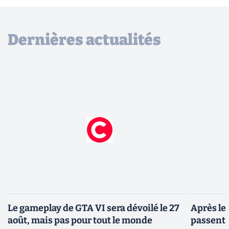
Dernières actualités
Le gameplay de GTA VI sera dévoilé le 27
Après le
août, mais pas pour tout le monde
passent 