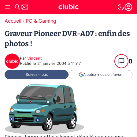
Accueil
PC & Gaming
Graveur Pioneer DVR-A07 : enfin des
photos !
Par
Vincent
0
Publié le
21 janvier 2004 à 11h17
Suivez-nous
Ajoutez-nous en favori
Pioneer Japon a officiellement dévoilé son nouveau