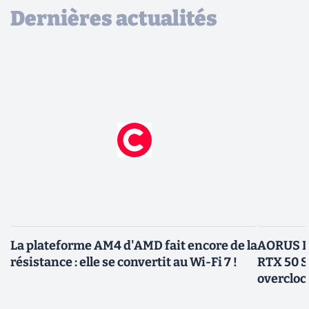
Dernières actualités
La plateforme AM4 d'AMD fait encore de la
AORUS In
résistance : elle se convertit au Wi-Fi 7 !
RTX 50 S
overcloc