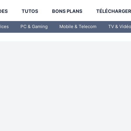
DES
TUTOS
BONS PLANS
TÉLÉCHARGE
vices
PC & Gaming
Mobile & Telecom
TV & Vidé