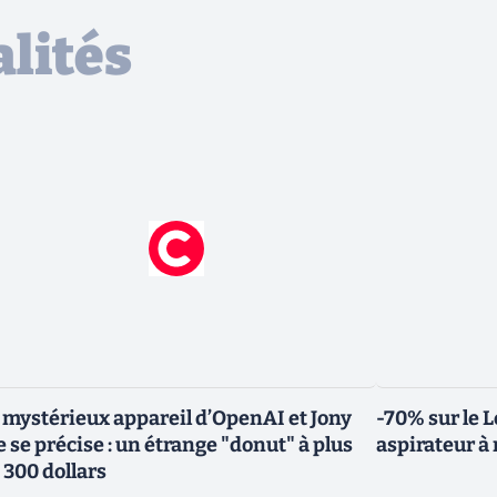
lités
 mystérieux appareil d’OpenAI et Jony
-70% sur le L
e se précise : un étrange "donut" à plus
aspirateur 
 300 dollars