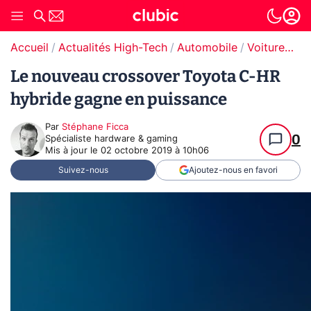
Accueil
Actualités High-Tech
Automobile
Voitures hybrides
Le nouveau crossover Toyota C-HR
hybride gagne en puissance
Par
Stéphane Ficca
0
Spécialiste hardware & gaming
Mis à jour le
02 octobre 2019 à 10h06
Suivez-nous
Ajoutez-nous en favori