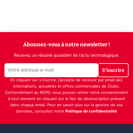
Abonnez-vous à notre newsletter !
Recevez un résumé quotidien de l'actu technologique.
S'inscrire
En cliquant sur s'inscrire, j’accepte de recevoir par email des
informations, actualités et offres commerciales de Clubic.
Conformément au RGPD, vous pouvez retirer votre consentement
à tout moment en cliquant sur le lien de désinscription présent
dans chaque email. Pour en savoir plus sur la gestion de vos
données, consultez notre
Politique de confidentialité