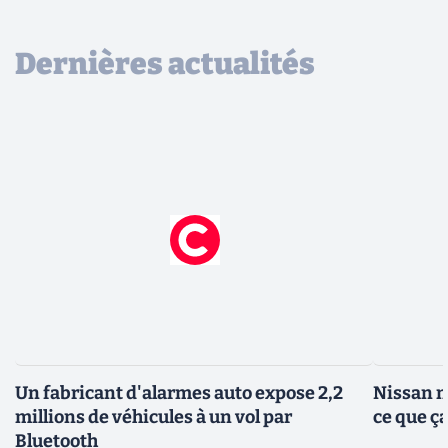
Dernières actualités
Un fabricant d'alarmes auto expose 2,2
Nissan me
millions de véhicules à un vol par
ce que ç
Bluetooth