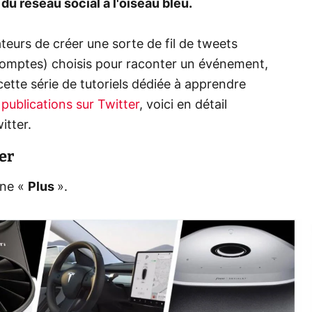
du réseau social à l'oiseau bleu.
eurs de créer une sorte de fil de tweets
omptes) choisis pour raconter un événement,
cette série de tutoriels dédiée à apprendre
publications sur Twitter
, voici en détail
tter.
er
ône «
Plus
».