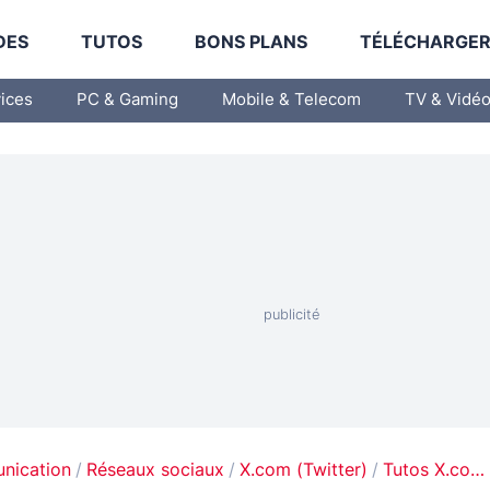
DES
TUTOS
BONS PLANS
TÉLÉCHARGE
vices
PC & Gaming
Mobile & Telecom
TV & Vidé
unication
Réseaux sociaux
X.com (Twitter)
Tutos X.com (Twitter)