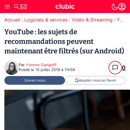
Accueil
Logiciels & services
Vidéo & Streaming
YouTube
YouTube : les sujets de
recommandations peuvent
maintenant être filtrés (sur Android)
Par
Yvonne Gangloff
0
Publié le
15 juillet 2019 à 11h59
Suivez-nous
Ajoutez-nous en favori