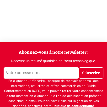
Abonnez-vous à notre newsletter !
Recevez un résumé quotidien de l'actu technologique.
S'inscrire
En cliquant sur s'inscrire, j’accepte de recevoir par email des
informations, actualités et offres commerciales de Clubic.
Conformément au RGPD, vous pouvez retirer votre consentement
à tout moment en cliquant sur le lien de désinscription présent
dans chaque email. Pour en savoir plus sur la gestion de vos
données, consultez notre
Politique de confidentialité