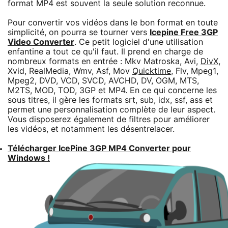
format MP4 est souvent la seule solution reconnue.
Pour convertir vos vidéos dans le bon format en toute
simplicité, on pourra se tourner vers
Icepine Free 3GP
Video Converter
. Ce petit logiciel d'une utilisation
enfantine a tout ce qu'il faut. Il prend en charge de
nombreux formats en entrée : Mkv Matroska, Avi,
DivX
,
Xvid, RealMedia, Wmv, Asf, Mov
Quicktime
, Flv, Mpeg1,
Mpeg2, DVD, VCD, SVCD, AVCHD, DV, OGM, MTS,
M2TS, MOD, TOD, 3GP et MP4. En ce qui concerne les
sous titres, il gère les formats srt, sub, idx, ssf, ass et
permet une personnalisation complète de leur aspect.
Vous disposerez également de filtres pour améliorer
les vidéos, et notamment les désentrelacer.
Télécharger IcePine 3GP MP4 Converter pour
Windows !