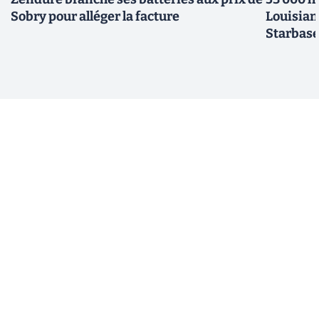
Sobry pour alléger la facture
Louisian
Starbas