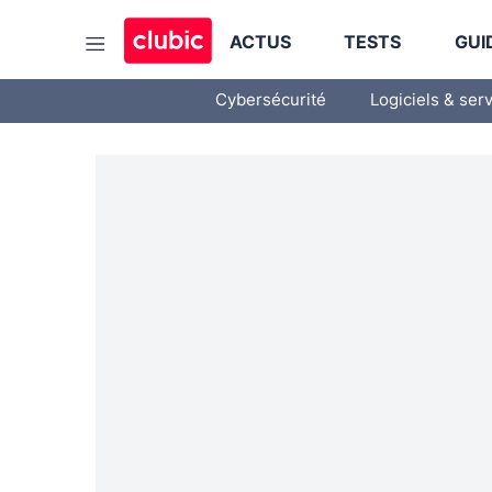
ACTUS
TESTS
GUI
Cybersécurité
Logiciels & ser