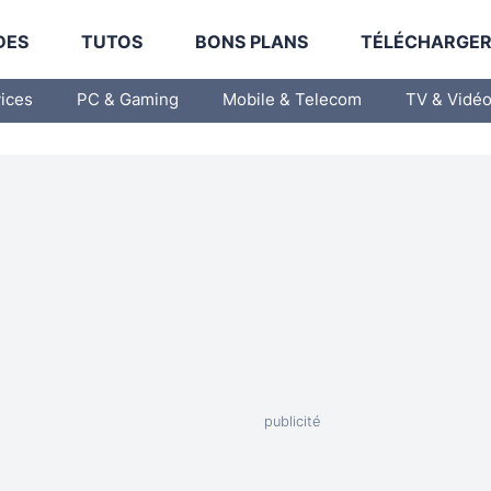
DES
TUTOS
BONS PLANS
TÉLÉCHARGE
vices
PC & Gaming
Mobile & Telecom
TV & Vidé