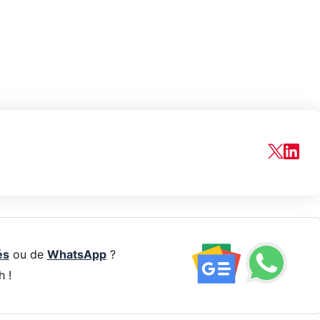
és
ou de
WhatsApp
?
h !