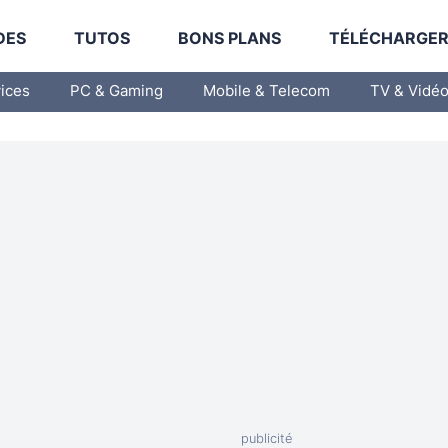
DES
TUTOS
BONS PLANS
TÉLÉCHARGE
vices
PC & Gaming
Mobile & Telecom
TV & Vidé