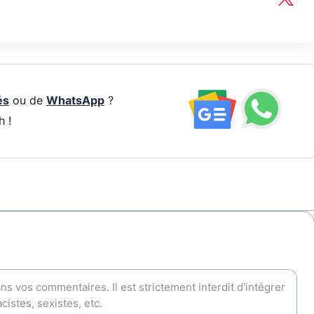
és
ou de
WhatsApp
?
h !