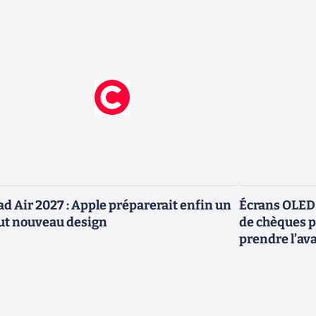
ad Air 2027 : Apple préparerait enfin un
Écrans OLED :
ut nouveau design
de chèques po
prendre l’av