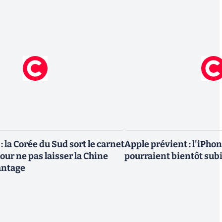
 la Corée du Sud sort le carnet
Apple prévient : l'iPhon
ur ne pas laisser la Chine
pourraient bientôt sub
antage