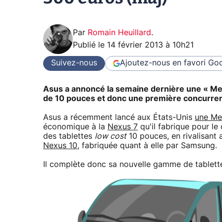
Par
Romain Heuillard
.
Publié le
14 février 2013 à 10h21
Suivez-nous
Ajoutez-nous en favori
Goo
Asus a annoncé la semaine dernière une « Me
de 10 pouces et donc une première concurren
Asus a récemment lancé aux États-Unis
une Me
économique à la
Nexus 7
qu'il fabrique pour l
des tablettes
low cost
10 pouces, en rivalisant a
Nexus 10
, fabriquée quant à elle par Samsung.
Il complète donc sa nouvelle gamme de tablet