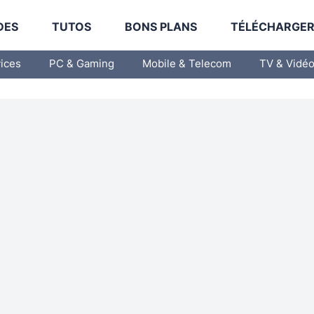
DES
TUTOS
BONS PLANS
TÉLÉCHARGE
vices
PC & Gaming
Mobile & Telecom
TV & Vidé