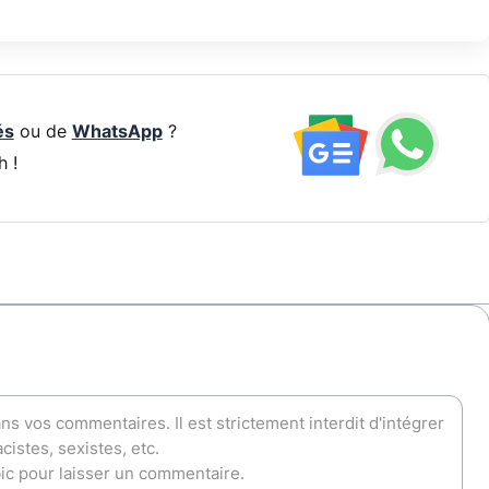
és
ou de
WhatsApp
?
h !