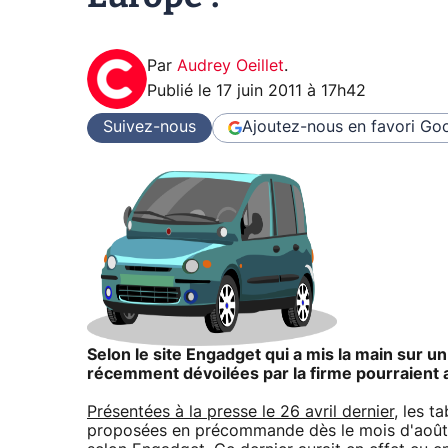
Par
Audrey Oeillet
.
Publié le
17 juin 2011 à 17h42
Suivez-nous
Ajoutez-nous en favori
Goo
Selon le site Engadget qui a mis la main sur u
récemment dévoilées par la firme pourraient a
Présentées à la presse le 26 avril dernier
, les 
proposées en précommande dès le mois d'août 