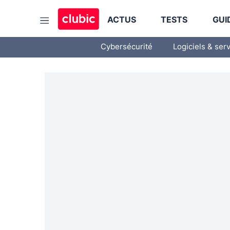
ACTUS
TESTS
GUI
Cybersécurité
Logiciels & ser