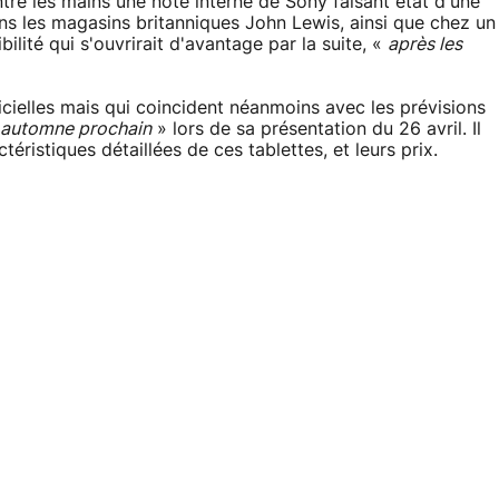
entre les mains une note interne de Sony faisant état d'une
 dans les magasins britanniques John Lewis, ainsi que chez un
ilité qui s'ouvrirait d'avantage par la suite, «
après les
icielles mais qui coincident néanmoins avec les prévisions
 automne prochain
» lors de sa présentation du 26 avril. Il
éristiques détaillées de ces tablettes, et leurs prix.