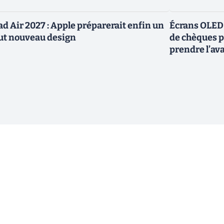
ad Air 2027 : Apple préparerait enfin un
Écrans OLED :
ut nouveau design
de chèques po
prendre l’av