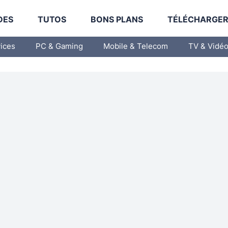
DES
TUTOS
BONS PLANS
TÉLÉCHARGE
vices
PC & Gaming
Mobile & Telecom
TV & Vidé