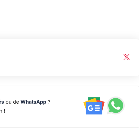
és
ou de
WhatsApp
?
h !