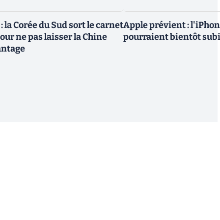
 la Corée du Sud sort le carnet
Apple prévient : l'iPhon
ur ne pas laisser la Chine
pourraient bientôt sub
antage
S'inscrire