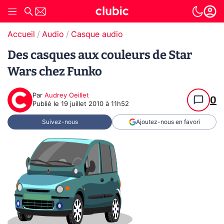
Accueil
Audio
Casque audio
Des casques aux couleurs de Star
Wars chez Funko
Par
Audrey Oeillet
0
Publié le
19 juillet 2010 à 11h52
Suivez-nous
Ajoutez-nous en favori